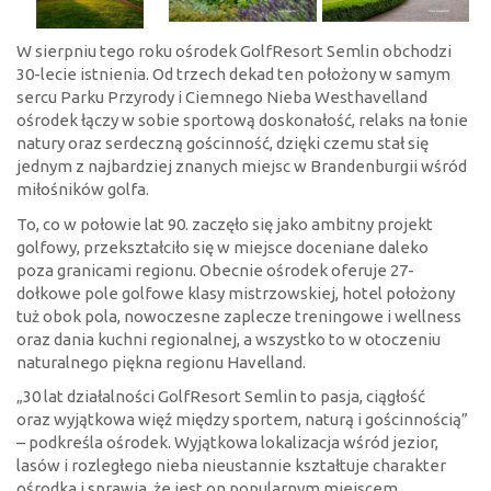
W sierpniu tego roku ośrodek GolfResort Semlin obchodzi
30-lecie istnienia. Od trzech dekad ten położony w samym
sercu Parku Przyrody i Ciemnego Nieba Westhavelland
ośrodek łączy w sobie sportową doskonałość, relaks na łonie
natury oraz serdeczną gościnność, dzięki czemu stał się
jednym z najbardziej znanych miejsc w Brandenburgii wśród
miłośników golfa.
To, co w połowie lat 90. zaczęło się jako ambitny projekt
golfowy, przekształciło się w miejsce doceniane daleko
poza granicami regionu. Obecnie ośrodek oferuje 27-
dołkowe pole golfowe klasy mistrzowskiej, hotel położony
tuż obok pola, nowoczesne zaplecze treningowe i wellness
oraz dania kuchni regionalnej, a wszystko to w otoczeniu
naturalnego piękna regionu Havelland.
„30 lat działalności GolfResort Semlin to pasja, ciągłość
oraz wyjątkowa więź między sportem, naturą i gościnnością”
– podkreśla ośrodek. Wyjątkowa lokalizacja wśród jezior,
lasów i rozległego nieba nieustannie kształtuje charakter
ośrodka i sprawia, że jest on popularnym miejscem