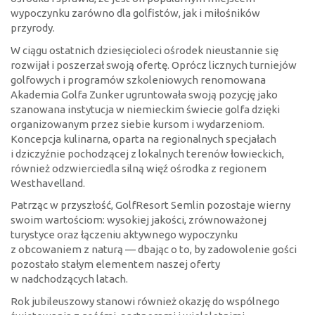
wypoczynku zarówno dla golfistów, jak i miłośników
przyrody.
W ciągu ostatnich dziesięcioleci ośrodek nieustannie się
rozwijał i poszerzał swoją ofertę. Oprócz licznych turniejów
golfowych i programów szkoleniowych renomowana
Akademia Golfa Zunker ugruntowała swoją pozycję jako
szanowana instytucja w niemieckim świecie golfa dzięki
organizowanym przez siebie kursom i wydarzeniom.
Koncepcja kulinarna, oparta na regionalnych specjałach
i dziczyźnie pochodzącej z lokalnych terenów łowieckich,
również odzwierciedla silną więź ośrodka z regionem
Westhavelland.
Patrząc w przyszłość, GolfResort Semlin pozostaje wierny
swoim wartościom: wysokiej jakości, zrównoważonej
turystyce oraz łączeniu aktywnego wypoczynku
z obcowaniem z naturą — dbając o to, by zadowolenie gości
pozostało stałym elementem naszej oferty
w nadchodzących latach.
Rok jubileuszowy stanowi również okazję do wspólnego