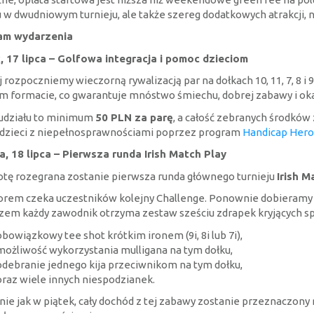
u w dwudniowym turnieju, ale także szereg dodatkowych atrakcji, 
am wydarzenia
, 17 lipca – Golfowa integracja i pomoc dzieciom
j rozpoczniemy wieczorną rywalizacją par na dołkach 10, 11, 7, 8 i 
m formacie, co gwarantuje mnóstwo śmiechu, dobrej zabawy i ok
udziału to minimum
50 PLN za parę
, a całość zebranych środków
dzieci z niepełnosprawnościami poprzez program
Handicap Hero
, 18 lipca – Pierwsza runda Irish Match Play
tę rozegrana zostanie pierwsza runda głównego turnieju
Irish 
rem czeka uczestników kolejny Challenge. Ponownie dobieramy si
zem każdy zawodnik otrzyma zestaw sześciu zdrapek kryjących spec
obowiązkowy tee shot krótkim ironem (9i, 8i lub 7i),
możliwość wykorzystania mulligana na tym dołku,
odebranie jednego kija przeciwnikom na tym dołku,
oraz wiele innych niespodzianek.
ie jak w piątek, cały dochód z tej zabawy zostanie przeznaczony n