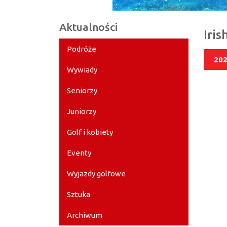
Aktualności
Iri
Podróże
202
Wywiady
Seniorzy
Juniorzy
Golf i kobiety
Eventy
Wyjazdy golfowe
Sztuka
Archiwum