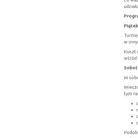
udział
Progr
Piątek
Turnie
w inny
Koszt 
wśród 
Sobota
W sobo
Wieczo
tym ra
Podobn