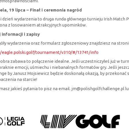
ełnosprawnościami.
ela, 19 lipca – Finał i ceremonia nagród
i dzień wydarzenia to druga runda głównego turnieju Irish Match 
ona z losowaniem atrakcyjnych upominków.
 informacji i zapisy
óły wydarzenia oraz formularz zgłoszeniowy znajdziesz na stroni
//eagle.polski.golf/tournament/v310/#/13741/info
 dobra zabawa to połączenie idealne. Jeśli uczestniczyłeś już w tu
braknie emocji, uśmiechu i niebanalnych formatów gry. Jeśli jeszcz
nge by Janusz Mojsiewicz będzie doskonałą okazją, by przekonać 
aczenia na starcie!
 masz jakieś pytania to pisz na email. jm@polishgolfchallenge.pl