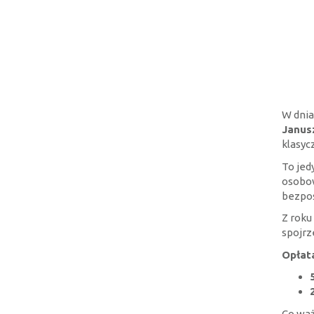
W dni
Janus
klasyc
To jed
osobow
bezpoś
Z roku
spojrz
Opłat
Co waż