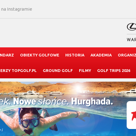
 na Instagramie
ENDARZ
OBIEKTY GOLFOWE
HISTORIA
AKADEMIA
ORGANI
ERZY TOPGOLF.PL
GROUND GOLF
FILMY
GOLF TRIPS 2026