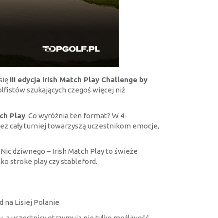
się
III edycja Irish Match Play Challenge by
lfistów szukających czegoś więcej niż
tch Play
. Co wyróżnia ten format? W 4-
ez cały turniej towarzyszą uczestnikom emocje,
 Nic dziwnego – Irish Match Play to świeże
lko stroke play czy stableford.
 na Lisiej Polanie
, a uczestnicy otrzymują nie tylko możliwość