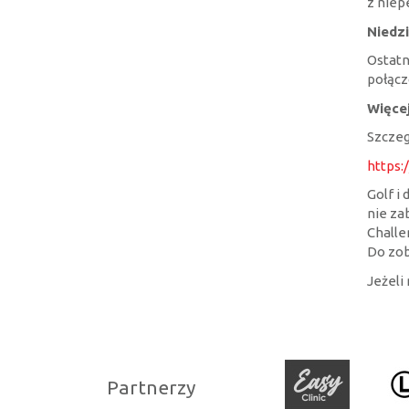
z niep
Niedzi
Ostatn
połącz
Więcej
Szczeg
https:
Golf i
nie za
Challe
Do zob
Jeżeli
Partnerzy