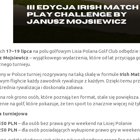
ach
17–19 lipca
na polu golfowym Lisia Polana Golf Club odbędzie 
z Mojsiewicz
– wyjątkowego wydarzenia, które od lat przyciąga go
znego turnieju.
yny w Polsce turniej rozgrywany na taką skalę w formule
Irish Ma
ym flighcie każdy zawodnik rywalizuje z każdym. Dzięki temu prz
rednia rywalizacja i doskonała zabawa.
 na rok grono osób, które poznają ten format, stale się powiększa.
enie na golf, które pokazuje, że ten sport to znacznie więcej niż ty
a turniejowa
550 PLN
– dla osób bez prawa gry w weekend na Lisiej Polanie
250 PLN
– dla osób posiadających wykupione prawo gry w weekend
ne, opłata startowa jest niższa niż weekendowe green fee na polu