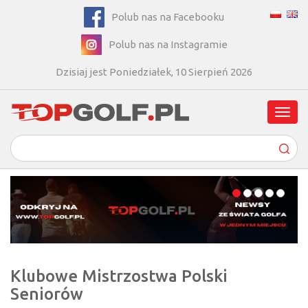
Polub nas na Facebooku
Polub nas na Instagramie
Dzisiaj jest Poniedziałek, 10 Sierpień 2026
Poka
men
Klubowe Mistrzostwa Polski
Seniorów