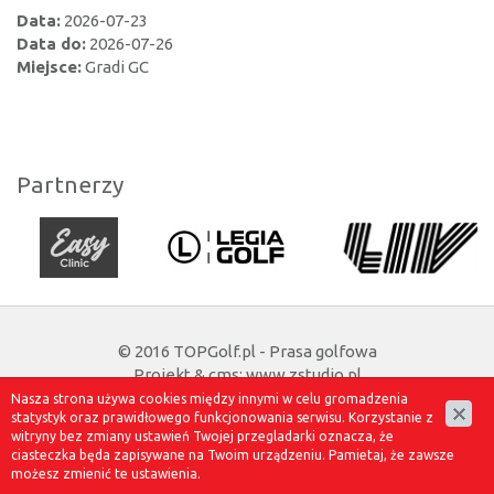
Data:
2026-07-23
Data do:
2026-07-26
Miejsce:
Gradi GC
Partnerzy
© 2016 TOPGolf.pl - Prasa golfowa
Projekt &
cms
:
www.zstudio.pl
Nasza strona używa cookies między innymi w celu gromadzenia
statystyk oraz prawidłowego funkcjonowania serwisu. Korzystanie z
witryny bez zmiany ustawień Twojej przegladarki oznacza, że
ciasteczka będa zapisywane na Twoim urządzeniu. Pamietaj, że zawsze
możesz zmienić te ustawienia.