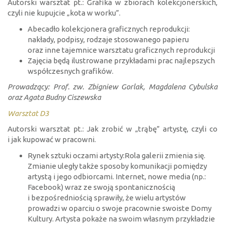
Autorski warsztat pt.: Grafika w zbiorach kolekcjonerskich,
czyli nie kupujcie „kota w worku”.
Abecadło kolekcjonera graficznych reprodukcji:
nakłady, podpisy, rodzaje stosowanego papieru
oraz inne tajemnice warsztatu graficznych reprodukcji
Zajęcia będą ilustrowane przykładami prac najlepszych
współczesnych grafików.
Prowadzący: Prof. zw. Zbigniew Gorlak, Magdalena Cybulska
oraz Agata Budny Ciszewska
Warsztat D3
Autorski warsztat pt.: Jak zrobić w „trąbę” artystę, czyli co
i jak kupować w pracowni.
Rynek sztuki oczami artysty:Rola galerii zmienia się.
Zmianie uległy także sposoby komunikacji pomiędzy
artystą i jego odbiorcami. Internet, nowe media (np.:
Facebook) wraz ze swoją spontanicznością
i bezpośredniością sprawiły, że wielu artystów
prowadzi w oparciu o swoje pracownie swoiste Domy
Kultury. Artysta pokaże na swoim własnym przykładzie