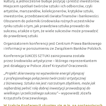
kultury, a jednocześnie buduje pozycję i prestiż inwestorów.
Miejscem spotkań twórców sztuki i ich odbiorców, czyli
artystów, marszandów, kolekcjonerów, krytyków sztuki,
inwestorów, przedstawicieli świata finansów i bankowości.
Obszarem do polemiki środowiska rożnych uczestników
rynku sztuki o tym, jak prawdziwa sztuka prowadzi do
sukcesu, a także o tym, że wiele sukcesów może prowadzić
do prawdziwej sztuki.
Organizatorem konferencji jest Centrum Prawa Bankowego
i Informacji w porozumieniu ze Związkiem Banków Polskich.
Konferencja SUKCES SZTUKI zainicjowana została
przez środowisko artystyczne – którego reprezentantem
jest działający w Polsce Józef Krzysztof Oraczewski.
„Projekt skierowany na wyzwolenie energii płynącej
z profesjonalnego połączenia twórczości artystycznej
z biznesową. Sztuka nie jest rozrzutnym zbytkiem, może jak
najbardziej pełnić rolę dobrej inwestycji prowadzącej do
wielkiego i przeliczalnego sukcesu”
– wypowiedź Józefa
Krzysztofa Oraczewskiego.
W trakcie Konferencji skupimy się m.in. na następujących