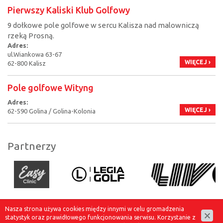
Pierwszy Kaliski Klub Golfowy
9 dołkowe pole golfowe w sercu Kalisza nad malowniczą
rzeką Prosną.
Adres:
ul.Wiankowa 63-67
WIĘCEJ ›
62-800 Kalisz
Pole golfowe Wityng
Adres:
WIĘCEJ ›
62-590 Golina / Golina-Kolonia
Partnerzy
Nasza strona używa cookies między innymi w celu gromadzenia
statystyk oraz prawidłowego funkcjonowania serwisu. Korzystanie z
© 2016 TOPGolf.pl - Prasa golfowa