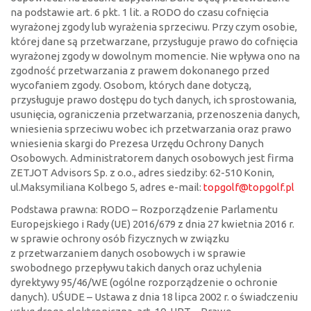
na podstawie art. 6 pkt. 1 lit. a RODO do czasu cofnięcia
wyrażonej zgody lub wyrażenia sprzeciwu. Przy czym osobie,
której dane są przetwarzane, przysługuje prawo do cofnięcia
wyrażonej zgody w dowolnym momencie. Nie wpływa ono na
zgodność przetwarzania z prawem dokonanego przed
wycofaniem zgody. Osobom, których dane dotyczą,
przysługuje prawo dostępu do tych danych, ich sprostowania,
usunięcia, ograniczenia przetwarzania, przenoszenia danych,
wniesienia sprzeciwu wobec ich przetwarzania oraz prawo
wniesienia skargi do Prezesa Urzędu Ochrony Danych
Osobowych. Administratorem danych osobowych jest firma
ZETJOT Advisors Sp. z o.o., adres siedziby: 62-510 Konin,
ul.Maksymiliana Kolbego 5, adres e-mail:
topgolf@topgolf.pl
Podstawa prawna: RODO – Rozporządzenie Parlamentu
Europejskiego i Rady (UE) 2016/679 z dnia 27 kwietnia 2016 r.
w sprawie ochrony osób fizycznych w związku
z przetwarzaniem danych osobowych i w sprawie
swobodnego przepływu takich danych oraz uchylenia
dyrektywy 95/46/WE (ogólne rozporządzenie o ochronie
danych). UŚUDE – Ustawa z dnia 18 lipca 2002 r. o świadczeniu